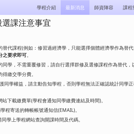
學程介紹
最新消息
師資陣容
課程
階段選課注意事宜
的替代課程(例如：修習過經濟學，只能選擇個體經濟學作為替代
分之要求即可
。
的同學，不需重覆修習，請自行選擇群修及選修課程作為替代，
均得繳交學分費。
為維護同學權益，請主動告知學程，否則學程無法正確認統計同學
網站下載繳費單(學程會通知同學繳費連結及時間)。
學程寄送的轉帳帳號通知信(EMAIL)。
請同學上學程網站查詢開課時間及代碼。